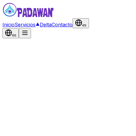
Inicio
Servicios
Delta
Contacto
es
es
Δ Delta by Padawan